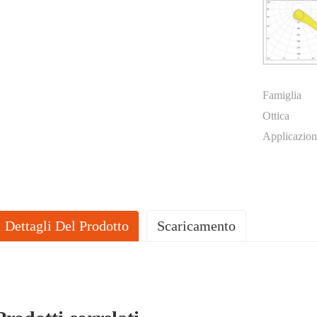
Famiglia
Ottica
Applicazion
Dettagli Del Prodotto
Scaricamento
SCHEDA TECNICA DEL PRODOTTO
1.02.91911