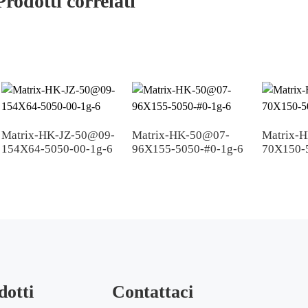
Prodotti correlati
Scaricamento
IES
1.02.91911
Matrix-HK-JZ-50@09-
Matrix-HK-50@07-
Matrix-
Scaricamento
154X64-5050-00-1g-6
96X155-5050-#0-1g-6
70X150-
2D
1.02.91911
Scaricamento
dotti
Contattaci