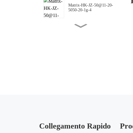
Matrix-HK-JZ-50@11-20-
5050-20-1g-4
Matrix-HK-JZ-50@16-18-
5050-00-1g-4
Matrix-HK-JZ-50@10-
144X42-5050-00-1g-4
Matrix-HK-JZ-50@09-
124X150-5050-#0-1g-4
Matrix-HK-JZ-50@12-
24X88-5050-#0-1g-4
Collegamento Rapido
Pro