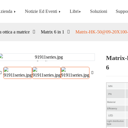
zienda
Notizie Ed Eventi
Libri
Soluzioni
Suppo
a ottica a matrice
Matrix 6 in 1
Matrix-HK-50@09-20X100-
Matrix-
Loading...
Loading...
6