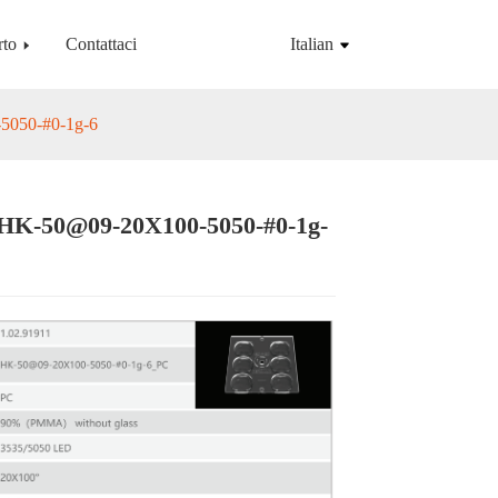
rto
Contattaci
Italian
5050-#0-1g-6
HK-50@09-20X100-5050-#0-1g-
Loading...
Loading...