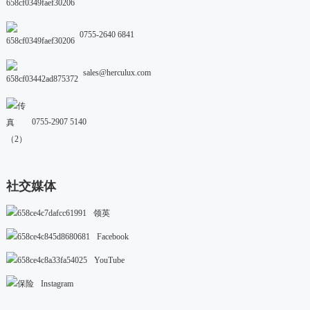
0755-2640 6841
sales@herculux.com
0755-2907 5140
社交媒体
领英
Facebook
YouTube
Instagram