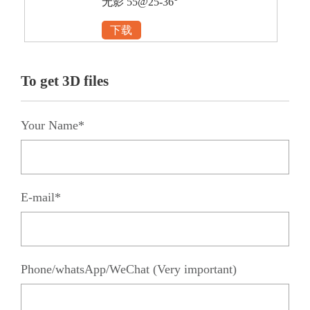
无影 55@25-36°
下载
To get 3D files
Your Name*
E-mail*
Phone/whatsApp/WeChat (Very important)