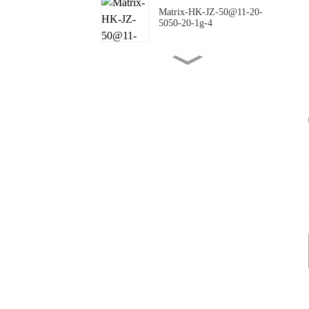
Matrix-HK-JZ-50@11-20-
5050-20-1g-4
Matrix-HK-JZ-50@16-18-
5050-00-1g-4
Matrix-HK-JZ-50@10-
144X42-5050-00-1g-4
Matrix-HK-JZ-50@09-
124X150-5050-#0-1g-4
Matrix-HK-JZ-50@12-
24X88-5050-#0-1g-4