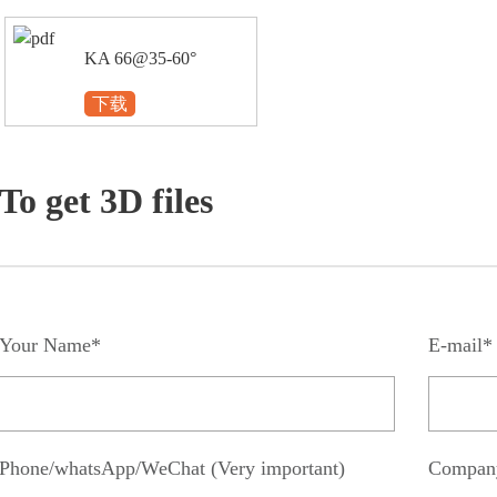
KA 66@35-60°
下载
To get 3D files
Your Name*
E-mail*
Phone/whatsApp/WeChat (Very important)
Compan