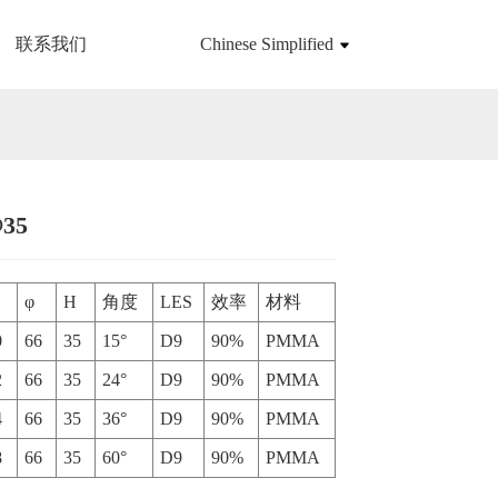
联系我们
Chinese Simplified
35
Loading...
Loading...
φ
H
角度
LES
效率
材料
0
66
35
15°
D9
90%
PMMA
2
66
35
24°
D9
90%
PMMA
4
66
35
36°
D9
90%
PMMA
8
66
35
60°
D9
90%
PMMA