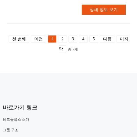
상세 정보 보기
첫 번째
이전
1
2
3
4
5
다음
마지
막
총 7개
바로가기 링크
헤르쿨룩스 소개
그룹 구조