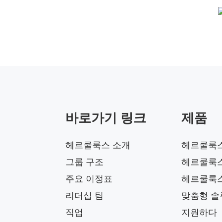
바로가기 링크
제품
헤르쿨룩스 소개
헤르쿨룩
그룹 구조
헤르쿨룩스
주요 이정표
헤르쿨룩
리더십 팀
맞춤형 솔
직업
지원하다