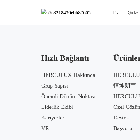
Ev
Şirket
Hızlı Bağlantı
Ürünle
HERCULUX Hakkında
HERCULUX
Grup Yapısı
恒坤朗宇
Önemli Dönüm Noktası
HERCULUX
Liderlik Ekibi
Özel Çözüm
Kariyerler
Destek
VR
Başvuru