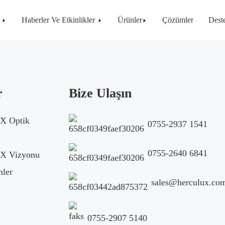
Haberler Ve Etkinlikler
Ürünler
Çözümler
Dest
r
Bize Ulaşın
 Optik
0755-2937 1541
0755-2640 6841
 Vizyonu
ler
sales@herculux.co
0755-2907 5140