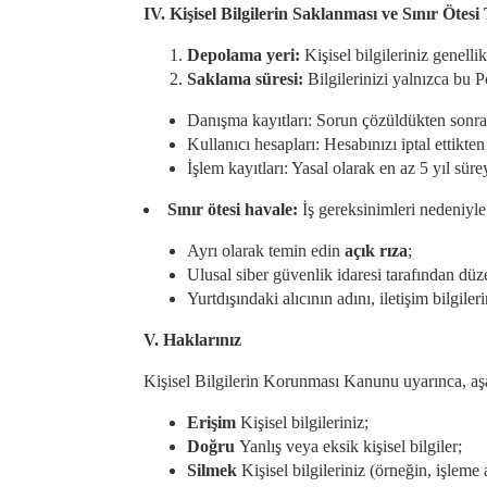
IV.
Kişisel Bilgilerin Saklanması ve Sınır Ötesi
Depolama yeri:
Kişisel bilgileriniz genel
Saklama süresi:
Bilgilerinizi yalnızca bu P
Danışma kayıtları: Sorun çözüldükten sonra 2
Kullanıcı hesapları: Hesabınızı iptal ettikte
İşlem kayıtları: Yasal olarak en az 5 yıl süre
Sınır ötesi havale:
İş gereksinimleri nedeniyle 
Ayrı olarak temin edin
açık rıza
;
Ulusal siber güvenlik idaresi tarafından dü
Yurtdışındaki alıcının adını, iletişim bilgiler
V.
Haklarınız
Kişisel Bilgilerin Korunması Kanunu uyarınca, aşa
Erişim
Kişisel bilgileriniz;
Doğru
Yanlış veya eksik kişisel bilgiler;
Silmek
Kişisel bilgileriniz (örneğin, işleme