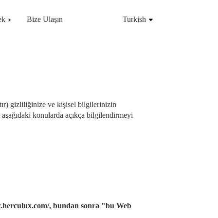
ek
Bize Ulaşın
Turkish
gizliliğinize ve kişisel bilgilerinizin
 aşağıdaki konularda açıkça bilgilendirmeyi
w.herculux.com/, bundan sonra "bu Web