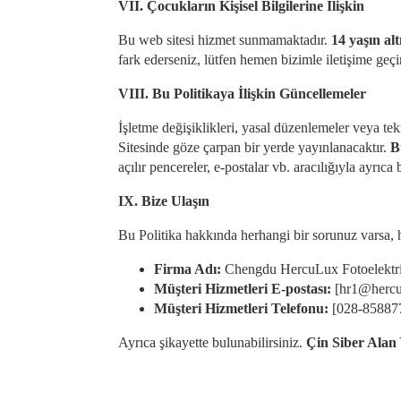
VII. Çocukların Kişisel Bilgilerine İlişkin
Bu web sitesi hizmet sunmamaktadır.
14 yaşın al
fark ederseniz, lütfen hemen bizimle iletişime geçi
VIII. Bu Politikaya İlişkin Güncellemeler
İşletme değişiklikleri, yasal düzenlemeler veya tek
Sitesinde göze çarpan bir yerde yayınlanacaktır.
B
açılır pencereler, e-postalar vb. aracılığıyla ayrıca 
IX. Bize Ulaşın
Bu Politika hakkında herhangi bir sorunuz varsa, h
Firma Adı:
Chengdu HercuLux Fotoelektrik
Müşteri Hizmetleri E-postası:
[hr1@hercu
Müşteri Hizmetleri Telefonu:
[028-85887
Ayrıca şikayette bulunabilirsiniz.
Çin Siber Alan