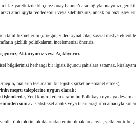
ı ilk ziyaretinizde bir çerez onay banner'ı aracılığıyla onayınızı gerekti
acı aracılığıyla reddedebilir veya silebilirsiniz, ancak bu bazı işlevlerin
ü taraf hizmetlerini (örneğin, video oynatıcılar, sosyal medya eklentileri
fların gizlilik politikalarını incelemenizi öneririz.
laşıyoruz, Aktarıyoruz veya Açıklıyoruz
sel bilgilerinizi herhangi bir ilgisiz üçüncü şahıslara satamaz, kiralay
Örneğin, malların teslimatını bir lojistik şirketine emanet etmek);
erinin meşru taleplerine uygun olarak;
bi işlemlerde,
Yeni kontrol eden tarafın bu Politikaya uymaya devam et
şleminden sonra,
İstatistiksel analiz veya ticari araştırma amacıyla kullanı
venlik önlemlerini aldıklarından emin olmak amacıyla, yetkilendirilmiş ve