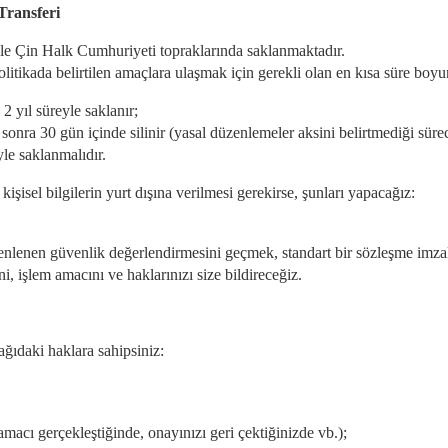
 Transferi
likle Çin Halk Cumhuriyeti topraklarında saklanmaktadır.
olitikada belirtilen amaçlara ulaşmak için gerekli olan en kısa süre boyu
 yıl süreyle saklanır;
n sonra 30 gün içinde silinir (yasal düzenlemeler aksini belirtmediği süre
yle saklanmalıdır.
kişisel bilgilerin yurt dışına verilmesi gerekirse, şunları yapacağız:
zenlenen güvenlik değerlendirmesini geçmek, standart bir sözleşme imzal
ini, işlem amacını ve haklarınızı size bildireceğiz.
ğıdaki haklara sahipsiniz:
 amacı gerçekleştiğinde, onayınızı geri çektiğinizde vb.);