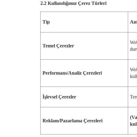
2.2 Kullandığımız Çerez Türleri
Tip
Am
Web
Temel Çerezler
dur
Web
Performans/Analiz Çerezleri
kul
İşlevsel Çerezler
Ter
(Va
Reklam/Pazarlama Çerezleri
kul