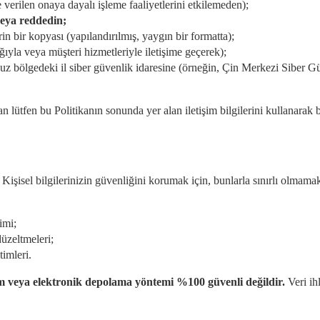
verilen onaya dayalı işleme faaliyetlerini etkilemeden);
veya reddedin;
erin bir kopyası (yapılandırılmış, yaygın bir formatta);
ığıyla veya müşteri hizmetleriyle iletişime geçerek);
 bölgedeki il siber güvenlik idaresine (örneğin, Çin Merkezi Siber Gü
lütfen bu Politikanın sonunda yer alan iletişim bilgilerini kullanarak b
Kişisel bilgilerinizin güvenliğini korumak için, bunlarla sınırlı olmama
imi;
düzeltmeleri;
timleri.
im veya elektronik depolama yöntemi %100 güvenli değildir.
Veri ih