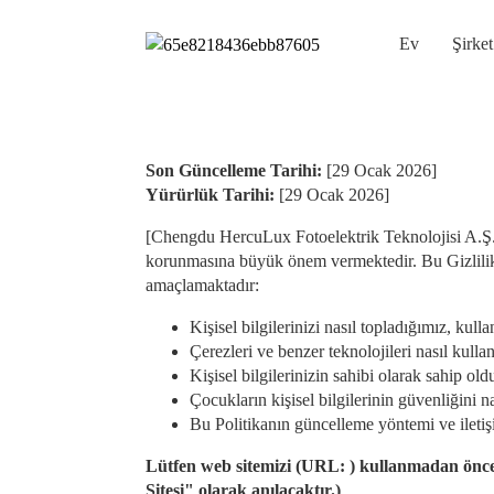
Ev
Şirket
Son Güncelleme Tarihi:
[29 Ocak 2026]
Yürürlük Tarihi:
[29 Ocak 2026]
[Chengdu HercuLux Fotoelektrik Teknolojisi A.Ş.] (
korunmasına büyük önem vermektedir. Bu Gizlilik v
amaçlamaktadır:
Kişisel bilgilerinizi nasıl topladığımız, ku
Çerezleri ve benzer teknolojileri nasıl kulla
Kişisel bilgilerinizin sahibi olarak sahip ol
Çocukların kişisel bilgilerinin güvenliğini na
Bu Politikanın güncelleme yöntemi ve iletişi
Lütfen web sitemizi (URL: ) kullanmadan önce
Sitesi" olarak anılacaktır.
)