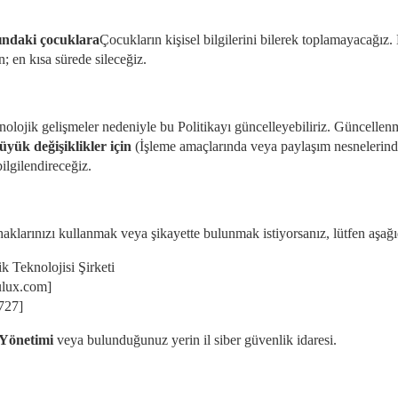
tındaki çocuklara
Çocukların kişisel bilgilerini bilerek toplamayacağız. 
n; en kısa sürede sileceğiz.
nolojik gelişmeler nedeniyle bu Politikayı güncelleyebiliriz. Güncellenm
üyük değişiklikler için
(İşleme amaçlarında veya paylaşım nesnelerinde 
bilgilendireceğiz.
aklarınızı kullanmak veya şikayette bulunmak istiyorsanız, lütfen aşağı
 Teknolojisi Şirketi
lux.com]
727]
 Yönetimi
veya bulunduğunuz yerin il siber güvenlik idaresi.