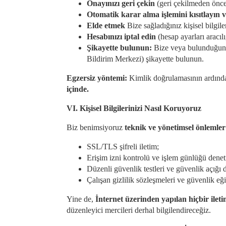
Onayınızı geri çekin
(geri çekilmeden önce 
Otomatik karar alma işlemini kısıtlayın 
Elde etmek
Bize sağladığınız kişisel bilgil
Hesabınızı iptal edin
(hesap ayarları aracıl
Şikayette bulunun:
Bize veya bulunduğunuz
Bildirim Merkezi) şikayette bulunun.
Egzersiz yöntemi:
Kimlik doğrulamasının ardından 
içinde.
VI. Kişisel Bilgilerinizi Nasıl Koruyoruz
Biz benimsiyoruz
teknik ve yönetimsel önlemler
SSL/TLS şifreli iletim;
Erişim izni kontrolü ve işlem günlüğü denet
Düzenli güvenlik testleri ve güvenlik açığı 
Çalışan gizlilik sözleşmeleri ve güvenlik eği
Yine de,
İnternet üzerinden yapılan hiçbir ilet
düzenleyici mercileri derhal bilgilendireceğiz.