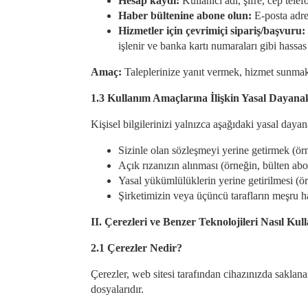
Hesap kaydı:
Kullanıcı adı, şifre, cep tele
Haber bültenine abone olun:
E-posta adres
Hizmetler için çevrimiçi sipariş/başvuru:
işlenir ve banka kartı numaraları gibi hassa
Amaç:
Taleplerinize yanıt vermek, hizmet sunmak
1.3 Kullanım Amaçlarına İlişkin Yasal Dayana
Kişisel bilgilerinizi yalnızca aşağıdaki yasal daya
Sizinle olan sözleşmeyi yerine getirmek (örn
Açık rızanızın alınması (örneğin, bülten abo
Yasal yükümlülüklerin yerine getirilmesi (ör
Şirketimizin veya üçüncü tarafların meşru ha
II.
Çerezleri ve Benzer Teknolojileri Nasıl Kul
2.1 Çerezler Nedir?
Çerezler, web sitesi tarafından cihazınızda saklan
dosyalarıdır.