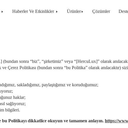
Haberler Ve Etkinlikler
Ürünler
Çözümler
Dest
bundan sonra “biz”, “şirketimiz” veya “[HercuLux]” olarak anılacaktır) 
e Çerez Politikası (bundan sonra “bu Politika” olarak anılacaktır) sizi
llandığımız, sakladığımız, paylaştığımız ve koruduğumuz;
nıyoruz;
duğunuz haklar;
sıl sağlıyoruz;
m bilgileri.
 bu Politikayı dikkatlice okuyun ve tamamen anlayın.
https://ww