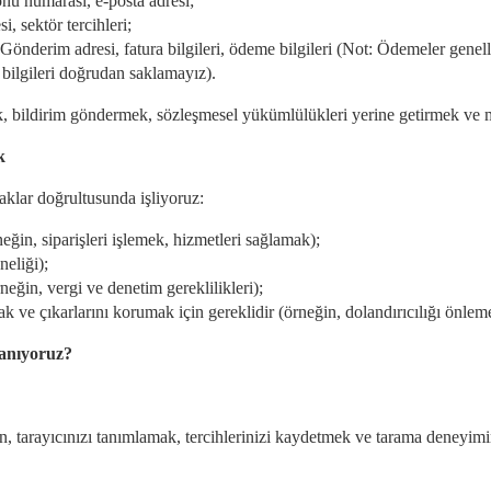
fonu numarası, e-posta adresi;
i, sektör tercihleri;
Gönderim adresi, fatura bilgileri, ödeme bilgileri (Not: Ödemeler genel
s bilgileri doğrudan saklamayız).
, bildirim göndermek, sözleşmesel yükümlülükleri yerine getirmek ve mü
k
naklar doğrultusunda işliyoruz:
eğin, siparişleri işlemek, hizmetleri sağlamak);
neliği);
neğin, vergi ve denetim gereklilikleri);
k ve çıkarlarını korumak için gereklidir (örneğin, dolandırıcılığı önle
lanıyoruz?
an, tarayıcınızı tanımlamak, tercihlerinizi kaydetmek ve tarama deneyimi