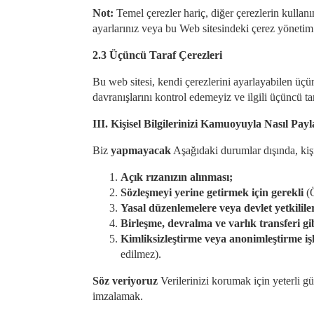
Not:
Temel çerezler hariç, diğer çerezlerin kullanım
ayarlarınız veya bu Web sitesindeki çerez yönetim ar
2.3 Üçüncü Taraf Çerezleri
Bu web sitesi, kendi çerezlerini ayarlayabilen üçünc
davranışlarını kontrol edemeyiz ve ilgili üçüncü tara
III.
Kişisel Bilgilerinizi Kamuoyuyla Nasıl Pay
Biz
yapmayacak
Aşağıdaki durumlar dışında, kişi
Açık rızanızın alınması;
Sözleşmeyi yerine getirmek için gerekli
(
Yasal düzenlemelere veya devlet yetkilil
Birleşme, devralma ve varlık transferi gi
Kimliksizleştirme veya anonimleştirme i
edilmez).
Söz veriyoruz
Verilerinizi korumak için yeterli gü
imzalamak.