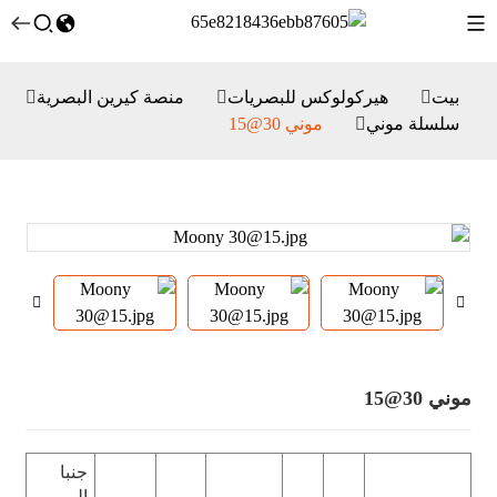
بيت
هيركولوكس للبصريات
منصة كيرين البصرية
سلسلة موني
موني 30@15
موني 30@15
جنبا
إلى