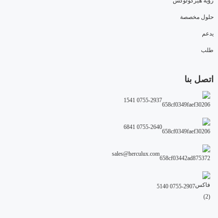
رؤية هيركولوكس
حلول مخصصة
يدعم
طلب
اتصل بنا
0755-2937 1541
0755-2640 6841
sales@herculux.com
0755-2907 5140