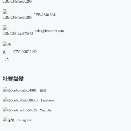
0755-2640 6841
sales@herculux.com
0755-2907 5140
社群媒體
領英
Facebook
Youtube
Instagram