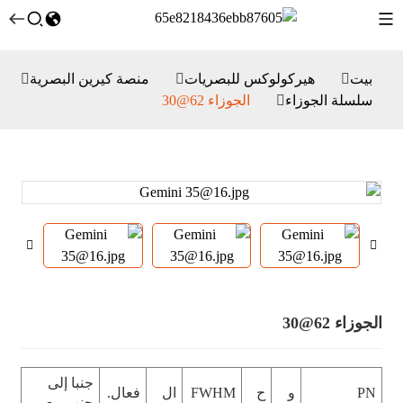
بيت
هيركولوكس للبصريات
منصة كيرين البصرية
سلسلة الجوزاء
الجوزاء 62@30
الجوزاء 62@30
جنبا إلى
PN
و
ح
FWHM
ال
فعال.
جنب مع.