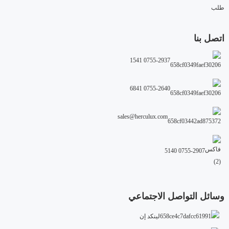
طلب
اتصل بنا
0755-2937 1541
0755-2640 6841
sales@herculux.com
0755-2907 5140
وسائل التواصل الاجتماعي
لينكد إن