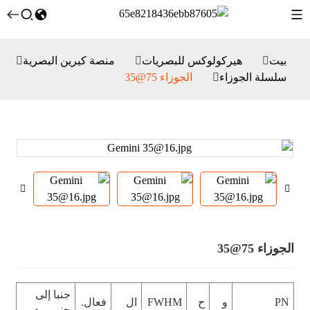
بيت
هيركولوكس للبصريات
منصة كيرين البصرية
سلسلة الجوزاء
الجوزاء 75@35
الجوزاء 75@35
جنبا إلى
PN
و
ح
FWHM
ال
فعال.
جنب مع.