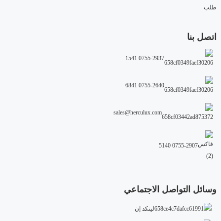
طلب
اتصل بنا
0755-2937 1541
0755-2640 6841
sales@herculux.com
0755-2907 5140
وسائل التواصل الاجتماعي
لينكد إن