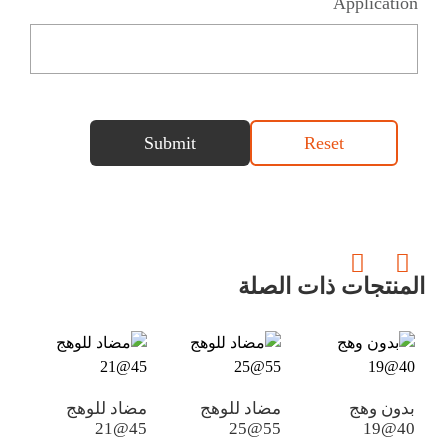
Application
Submit
Reset
المنتجات ذات الصلة
بدون وهج
مضاد للوهج
مضاد للوهج
مض
3@40
45@21
55@25
40@19