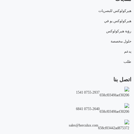
هيركولوكس للبصريات
هيركولوكس يو في
رؤية هيركولوكس
حلول مخصصة
يدعم
طلب
اتصل بنا
0755-2937 1541
0755-2640 6841
sales@herculux.com