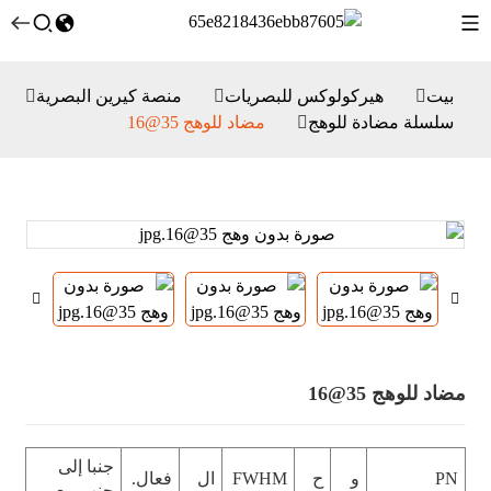
بيت
هيركولوكس للبصريات
منصة كيرين البصرية
سلسلة مضادة للوهج
مضاد للوهج 35@16
مضاد للوهج 35@16
جنبا إلى
PN
و
ح
FWHM
ال
فعال.
جنب مع.