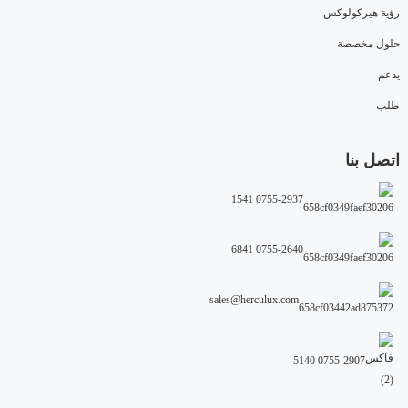
رؤية هيركولوكس
حلول مخصصة
يدعم
طلب
اتصل بنا
0755-2937 1541
0755-2640 6841
sales@herculux.com
0755-2907 5140