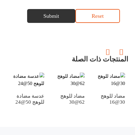
Submit
Reset
المنتجات ذات الصلة
بلا 
مضاد للوهج
مضاد للوهج
عدسة مضادة
30@16
62@30
للوهج 50@24