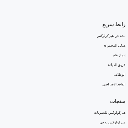
رابط سريع
نبذة عن هيركولوكس
هيكل المجموعة
إنجاز هام
فريق القيادة
الوظائف
الواقع الافتراضي
منتجات
هيركولوكس للبصريات
هيركولوكس يو في