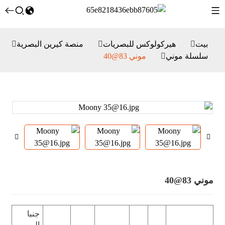
بيت
هيركولوكس للبصريات
منصة كيرين البصرية
سلسلة موني
موني 83@40
موني 83@40
جنبا
إلى