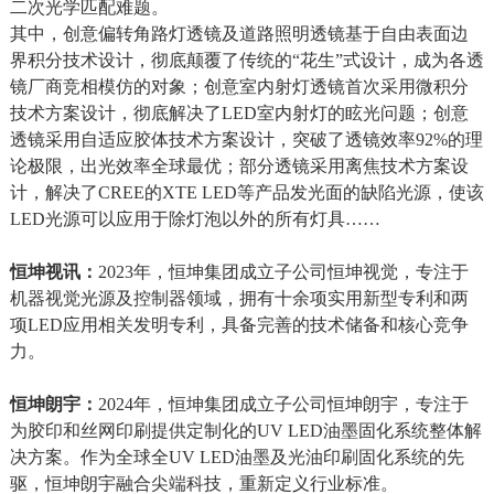
二次光学匹配难题。
其中，创意偏转角路灯透镜及道路照明透镜基于自由表面边
界积分技术设计，彻底颠覆了传统的“花生”式设计，成为各透
镜厂商竞相模仿的对象；创意室内射灯透镜首次采用微积分
技术方案设计，彻底解决了LED室内射灯的眩光问题；创意
透镜采用自适应胶体技术方案设计，突破了透镜效率92%的理
论极限，出光效率全球最优；部分透镜采用离焦技术方案设
计，解决了CREE的XTE LED等产品发光面的缺陷光源，使该
LED光源可以应用于除灯泡以外的所有灯具……
恒坤视讯：
2023年，恒坤集团成立子公司恒坤视觉，专注于
机器视觉光源及控制器领域，拥有十余项实用新型专利和两
项LED应用相关发明专利，具备完善的技术储备和核心竞争
力。
恒坤朗宇：
2024年，恒坤集团成立子公司恒坤朗宇，专注于
为胶印和丝网印刷提供定制化的UV LED油墨固化系统整体解
决方案。作为全球全UV LED油墨及光油印刷固化系统的先
驱，恒坤朗宇融合尖端科技，重新定义行业标准。