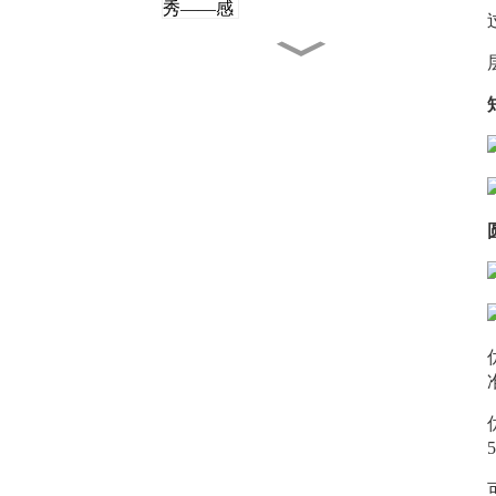
黑光系列 80°
铝制反射器相比传统反射器
有哪些优势？
MAVIC 系列已经彻底革新
——更换图案板只需 10
秒！
萤火虫系列灯具均匀的照度
分布赢得了国家最佳照明
奖！