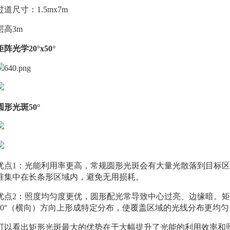
过道尺寸：1.5mx7m
层高3m
矩阵光学20°x50°
圆形光斑50°
优点1：光能利用率更高，常规圆形光斑会有大量光散落到目标区域外
准集中在长条形区域内，避免无用损耗。
优点2：照度均匀度更优，圆形配光常导致中心过亮、边缘暗。矩
50°（横向）方向上形成特定分布，使覆盖区域的光线分布更均匀
可以看出矩形光斑最大的优势在于大幅提升了光能的利用效率和