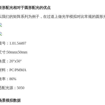
矩形配光相对于圆形配光的优点
以我们的矩阵系列为例子，在过道上做光学模拟对比常规的圆形
模号：1.01.54497
尺寸:50mmx50mm
角度：20°x50°
材料：PC/PMMA
效率：86%
适配光源：5050
场景模拟数据