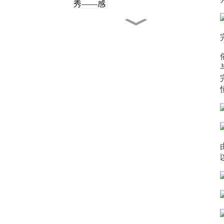
黑光系列 80°
铝制反射器相比传统反射器
有哪些优势？
MAVIC 系列已经彻底革新
——更换图案板只需 10
秒！
萤火虫系列灯具均匀的照度
分布赢得了国家最佳照明
奖！