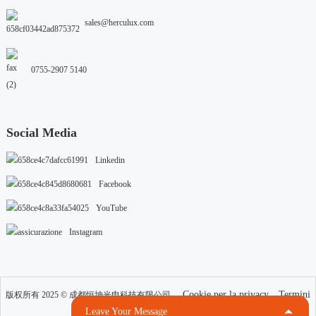
sales@herculux.com
0755-2907 5140
Social Media
Linkedin
Facebook
YouTube
Instagram
Cookie per la privacy
Termini
版权所有 2025 © 成都恒坤光电科技有限公司
di utilizzo
Resource
Leave Your Message