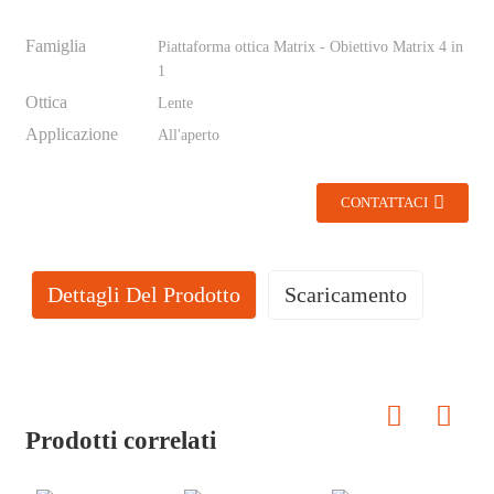
Famiglia
Piattaforma ottica Matrix - Obiettivo Matrix 4 in
1
Ottica
Lente
Applicazione
All'aperto
CONTATTACI
Dettagli Del Prodotto
Scaricamento
To get 3D files
Your Name*
Prodotti correlati