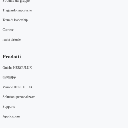
Struttura del gruppo
City
Traguardo importante
Team di leadership
Carriere
Address
realtà virtuale
Prodotti
Application
Ottiche HERCULUX
恒坤朗宇
Visione HERCULUX
Soluzioni personalizzate
Reset
Submit
Supporto
Applicazione