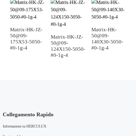
E-mail*
Matrix-HK-JZ-
Matrix-HK-
M
50@09-
50@09-
5
Matrix-HK-JZ-
175X53-5050-
140X30-5050-
5
50@09-
Phone/whatsApp/WeChat (Very important)
#0-1g-4
#0-1g-4
124X150-5050-
#0-1g-4
Company*
Country*
Collegamento Rapido
Informazioni su HERCULUX