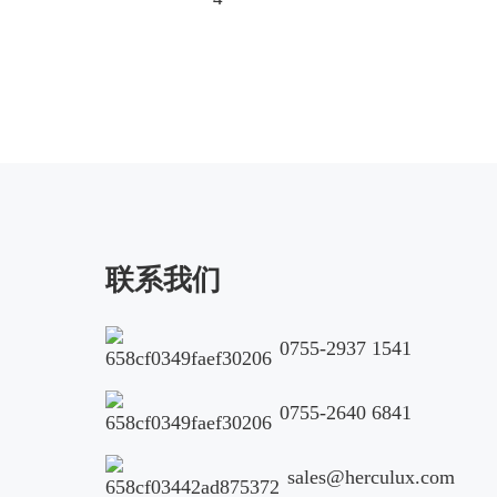
Country*
City
Address
Applicat
联系我们
0755-2937 1541
0755-2640 6841
sales@herculux.com