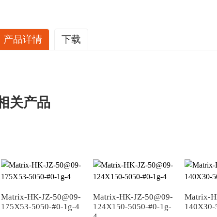
产品详情
下载
To get 3D files
相关产品
Your Name*
E-mail*
Phone/whatsApp/WeChat (Very important)
Compan
Matrix-HK-JZ-50@09-
Matrix-HK-JZ-50@09-
Matrix-
175X53-5050-#0-1g-4
124X150-5050-#0-1g-
140X30-
4