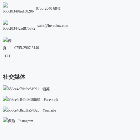
0755-2640 6841
sales@herculux.com
0755-2907 5140
社交媒体
领英
Facebook
YouTube
Instagram