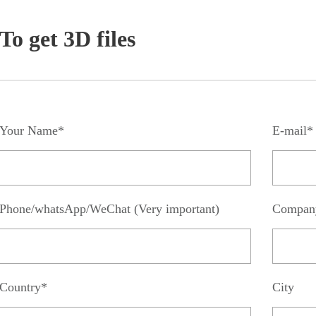
To get 3D files
Your Name*
E-mail*
Phone/whatsApp/WeChat (Very important)
Compan
Country*
City