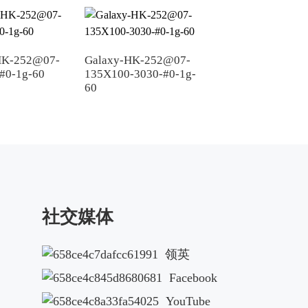
HK-252@07-
Galaxy-HK-252@07-
Galaxy-HK-252@0
#0-1g-60
135X100-3030-#0-1g-
24-3030-20-1g-60
60
社交媒体
领英
Facebook
YouTube