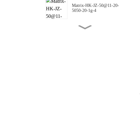
Matrix-HK-JZ-50@11-20-
5050-20-1g-4
Matrix-HK-JZ-50@16-18-
5050-00-1g-4
Matrix-HK-JZ-50@10-
144X42-5050-00-1g-4
Matrix-HK-JZ-50@09-
124X150-5050-#0-1g-4
Matrix-HK-JZ-50@12-
24X88-5050-#0-1g-4