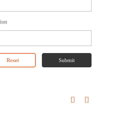
ion
Reset
Submit