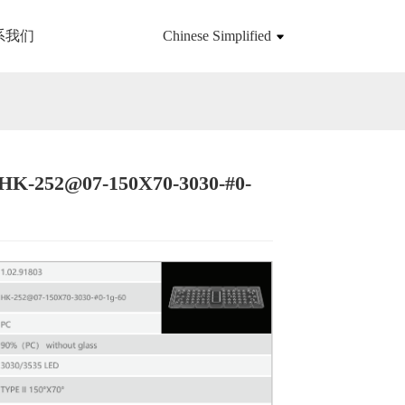
系我们
Chinese Simplified
-HK-252@07-150X70-3030-#0-
Loading...
Loading...