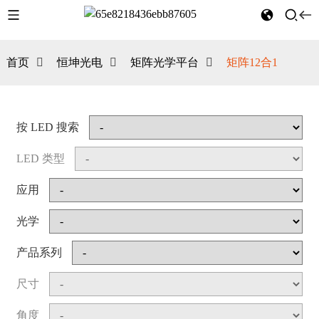
首页
恒坤光电
矩阵光学平台
矩阵12合1
按 LED 搜索
LED 类型
应用
光学
产品系列
尺寸
角度