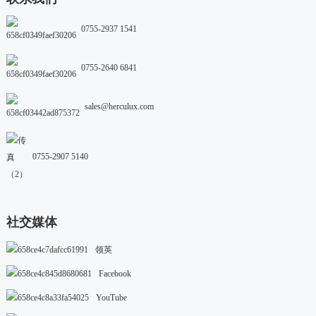
0755-2937 1541
0755-2640 6841
sales@herculux.com
0755-2907 5140
社交媒体
领英
Facebook
YouTube