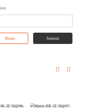
ion
Reset
Submit