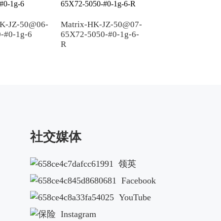
HK-JZ-50@06-
Matrix-HK-JZ-50@07-
矩阵-HK-50@07-
-#0-1g-6
65X72-5050-#0-1g-6-
96X155-5050-#0-
R
社交媒体
领英
Facebook
YouTube
Instagram