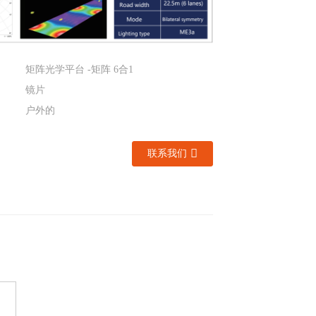
矩阵光学平台 -矩阵 6合1
镜片
户外的
联系我们