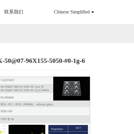
联系我们
Chinese Simplified
50@07-96X155-5050-#0-1g-6
Loading...
Loading...