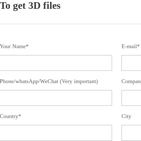
To get 3D files
Your Name*
E-mail*
Phone/whatsApp/WeChat (Very important)
Compan
Country*
City