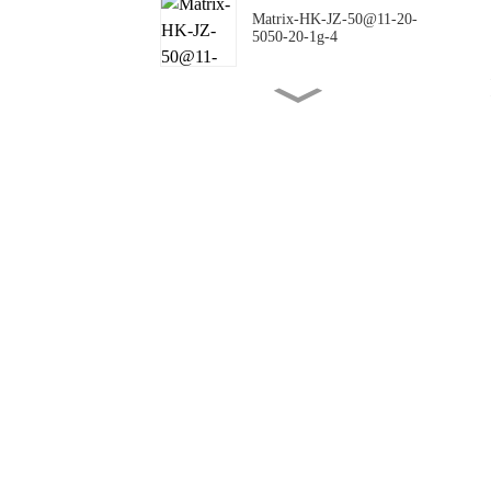
Matrix-HK-JZ-50@11-20-
5050-20-1g-4
Matrix-HK-JZ-50@16-18-
5050-00-1g-4
Matrix-HK-JZ-50@10-
144X42-5050-00-1g-4
Matrix-HK-JZ-50@09-
124X150-5050-#0-1g-4
Matrix-HK-JZ-50@12-
24X88-5050-#0-1g-4