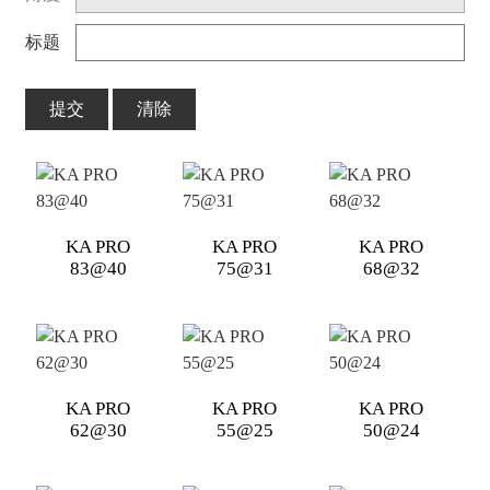
标题
提交
清除
KA PRO
KA PRO
KA PRO
83@40
75@31
68@32
KA PRO
KA PRO
KA PRO
62@30
55@25
50@24