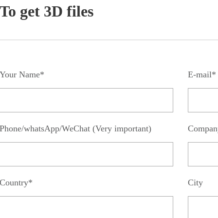
To get 3D files
Your Name*
E-mail*
Phone/whatsApp/WeChat (Very important)
Compan
Country*
City