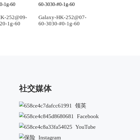
HK-252@09-
Galaxy-HK-252@07-
Galaxy-HK-252@0
20-1g-60
60-3030-#0-1g-60
90-3030-#0-1g-60
社交媒体
领英
Facebook
YouTube
Instagram