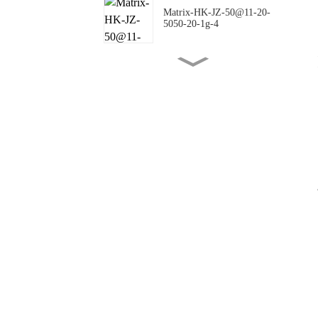
Matrix-HK-JZ-50@11-20-
5050-20-1g-4
Matrix-HK-JZ-50@16-18-
5050-00-1g-4
Matrix-HK-JZ-50@10-
144X42-5050-00-1g-4
Matrix-HK-JZ-50@09-
124X150-5050-#0-1g-4
Matrix-HK-JZ-50@12-
24X88-5050-#0-1g-4