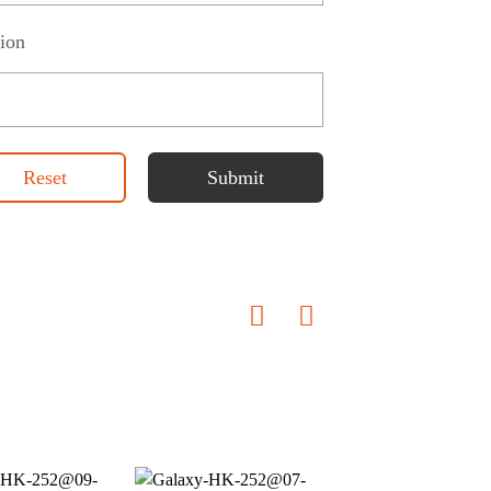
ion
Reset
Submit