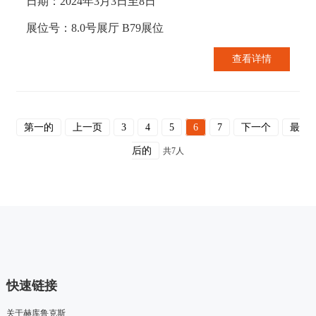
日期：2024年3月3日至8日
展位号：8.0号展厅 B79展位
查看详情
第一的
上一页
3
4
5
6
7
下一个
最
后的
共7人
快速链接
关于赫库鲁克斯