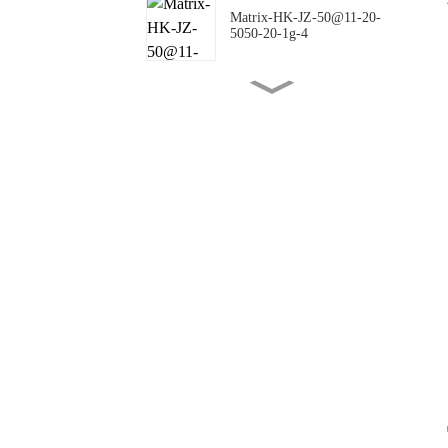
Matrix-HK-JZ-50@11-20-
5050-20-1g-4
Matrix-HK-JZ-50@16-18-
5050-00-1g-4
Matrix-HK-JZ-50@10-
144X42-5050-00-1g-4
Matrix-HK-JZ-50@09-
124X150-5050-#0-1g-4
Matrix-HK-JZ-50@12-
24X88-5050-#0-1g-4