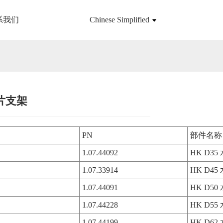
系我们
Chinese Simplified
片支架
Loading...
Loading...
PN
部件名称
1.07.44092
HK D3
1.07.33914
HK D4
1.07.44091
HK D5
1.07.44228
HK D5
1.07.44199
HK D6