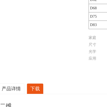
D68
D75
D83
家庭
尺寸
光学
应用
产品详情
下载
二维