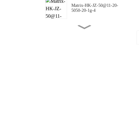
Matrix-HK-JZ-50@11-20-
5050-20-1g-4
Matrix-HK-JZ-50@16-18-
5050-00-1g-4
Matrix-HK-JZ-50@10-
144X42-5050-00-1g-4
Matrix-HK-JZ-50@09-
124X150-5050-#0-1g-4
Matrix-HK-JZ-50@12-
24X88-5050-#0-1g-4