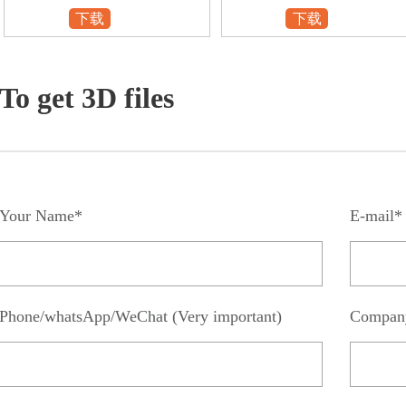
下载
下载
To get 3D files
Your Name*
E-mail*
Phone/whatsApp/WeChat (Very important)
Compan