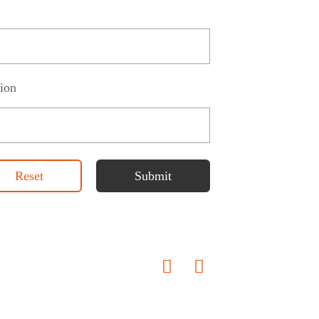
ion
Reset
Submit