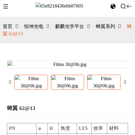
首页
恒坤光电
麒麟光学平台
蝉翼系列
蝉
翼 62@13
蝉翼 62@13
PN
φ
H
角度
LES
效率
材料