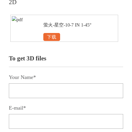
2D
萤火-星空-10-7 IN 1-45°
下载
To get 3D files
Your Name*
E-mail*