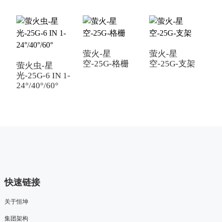
萤火-星
萤火-星
空-25G-格栅
空-25G-支架
萤火虫-星
光-25G-6 IN 1-
空
24°/40°/60°
2
快速链接
关于恒坤
集团架构