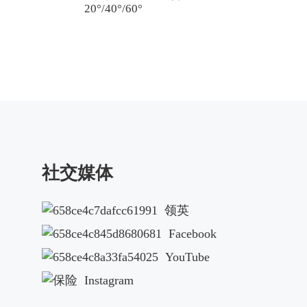
20°/40°/60°
20°/40°/60°
y*
社交媒体
领英
ion
Facebook
YouTube
Instagram