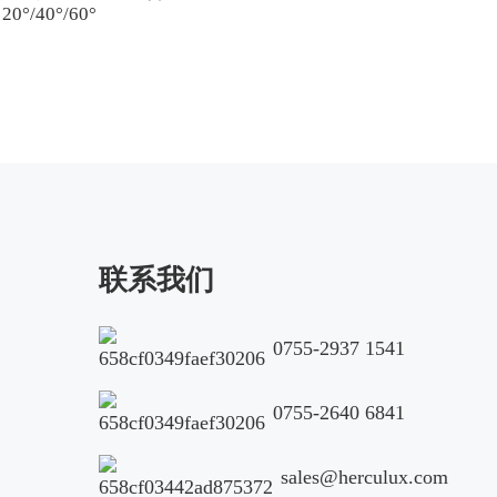
20°/40°/60°
Phone/whatsApp/WeChat (Very important)
Compan
Country*
City
联系我们
0755-2937 1541
Address
Applicat
0755-2640 6841
sales@herculux.com