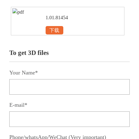
1.01.81454
下载
To get 3D files
Your Name*
E-mail*
Phone/whatsApp/WeChat (Very important)