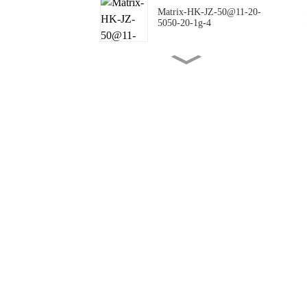
Matrix-HK-JZ-50@11-20-
5050-20-1g-4
Matrix-HK-JZ-50@16-18-
5050-00-1g-4
Matrix-HK-JZ-50@10-
144X42-5050-00-1g-4
Matrix-HK-JZ-50@09-
124X150-5050-#0-1g-4
Matrix-HK-JZ-50@12-
24X88-5050-#0-1g-4