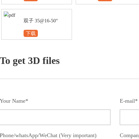
双子 35@16-50°
下载
To get 3D files
Your Name*
E-mail*
Phone/whatsApp/WeChat (Very important)
Compan