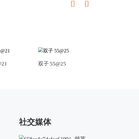
@21
双子 55@25
双子 30@16
社交媒体
领英