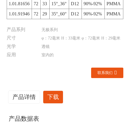
1.01.81656
72
33
15°_36°
D12
90%-92%
PMMA
1.01.91946
72
29
35°_60°
D12
90%-92%
PMMA
产品系列
无极系列
尺寸
φ：72毫米 H：33毫米 φ：72毫米 H：29毫米
光学
透镜
应用
室内的
联系我们
产品详情
下载
产品数据表