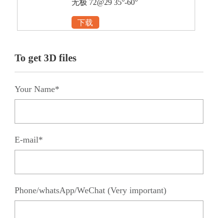
无极 72@29 35°-60°
下载
To get 3D files
Your Name*
E-mail*
Phone/whatsApp/WeChat (Very important)