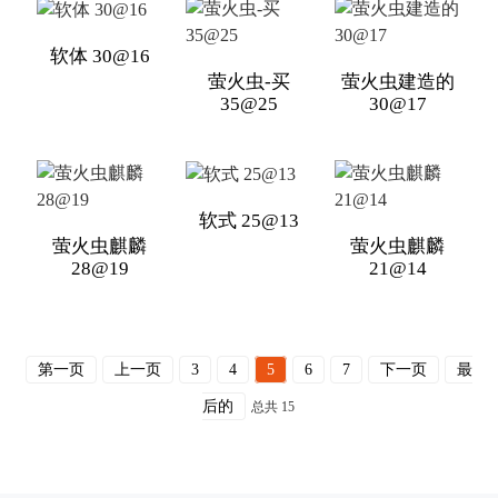
软体 30@16
萤火虫-买
萤火虫建造的
35@25
30@17
软式 25@13
萤火虫麒麟
萤火虫麒麟
28@19
21@14
第一页
上一页
3
4
5
6
7
下一页
最
后的
总共 15