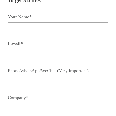
To get 3D files
Your Name*
E-mail*
Phone/whatsApp/WeChat (Very important)
Company*