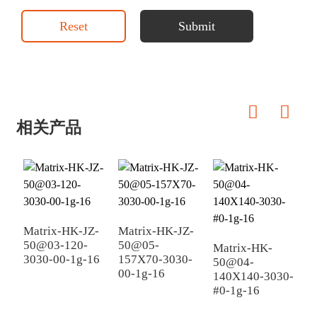
Reset
Submit
相关产品
Matrix-HK-JZ-
Matrix-HK-JZ-
M
50@03-120-
50@05-
5
Matrix-HK-
3030-00-1g-16
157X70-3030-
1
50@04-
00-1g-16
#
140X140-3030-
#0-1g-16