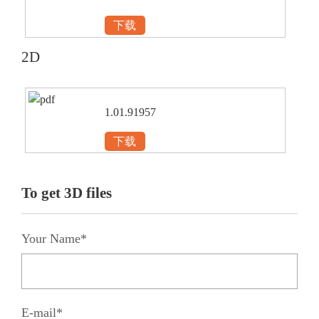
下载
2D
1.01.91957
下载
To get 3D files
Your Name*
E-mail*