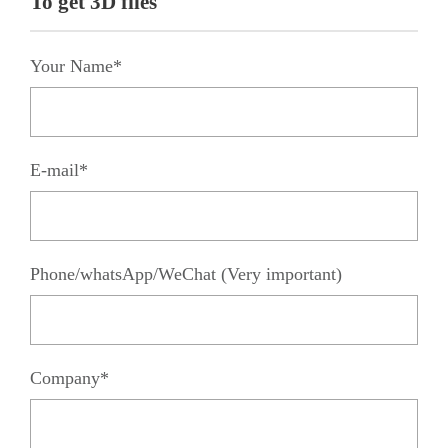
To get 3D files
Your Name*
E-mail*
Phone/whatsApp/WeChat (Very important)
Company*