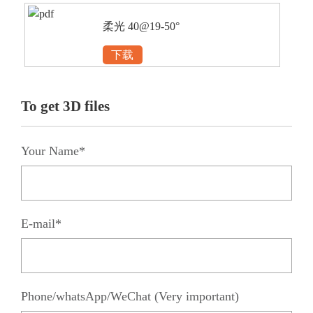
柔光 40@19-50°
下载
To get 3D files
Your Name*
E-mail*
Phone/whatsApp/WeChat (Very important)