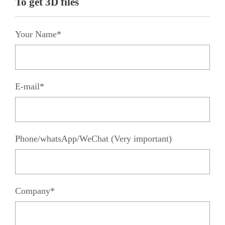
To get 3D files
Your Name*
E-mail*
Phone/whatsApp/WeChat (Very important)
Company*