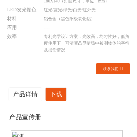
180X140（灯面尺寸，单位：mm）
LED发光颜色
红光/蓝光/绿光/白光/红外光
材料
铝合金（黑色阳极氧化铝）
应用
----
效率
专利光学设计方案，光效高，均匀性好，低角
度使用下，可清晰凸显暗场中被测物体的字符
及损伤情况
联系我们
产品详情
下载
产品宣传册