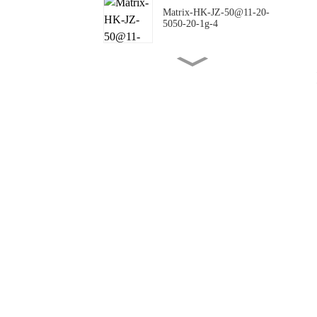
Matrix-HK-JZ-50@11-20-
5050-20-1g-4
Matrix-HK-JZ-50@16-18-
5050-00-1g-4
Matrix-HK-JZ-50@10-
144X42-5050-00-1g-4
Matrix-HK-JZ-50@09-
124X150-5050-#0-1g-4
Matrix-HK-JZ-50@12-
24X88-5050-#0-1g-4