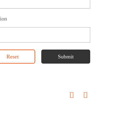
ion
Reset
Submit