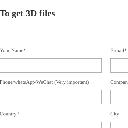
To get 3D files
Your Name*
E-mail*
Phone/whatsApp/WeChat (Very important)
Compan
Country*
City