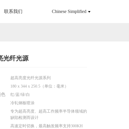
联系我们
Chinese Simplified
亮光纤光源
Loading...
Loading...
Loading...
Loading...
超高亮度光纤光源系列
180 x 344 x 250.5（单位：毫米）
颜色
红/蓝/绿/白
冷轧钢板喷涂
专为超高亮度、超高工作频率半导体领域的
缺陷检测而设计
高速定时切换，最高触发频率支持300KH