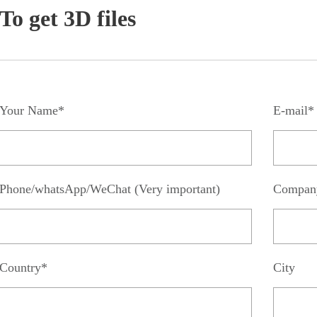
To get 3D files
Your Name*
E-mail*
Phone/whatsApp/WeChat (Very important)
Compan
Country*
City