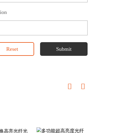
ion
Reset
Submit