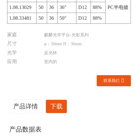
1.08.13029
50
36
36°
D12
88%
PC半电镀
1.08.33481
50
36
50°
D12
88%
家庭
麒麟光学平台-光影系列
尺寸
φ：50mm H：36mm
光学
反光杯
应用
室内的
联系我们
产品详情
下载
产品数据表