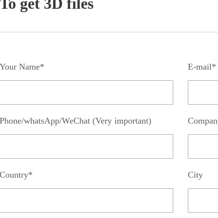
To get 3D files
Your Name*
E-mail*
Phone/whatsApp/WeChat (Very important)
Compan
Country*
City