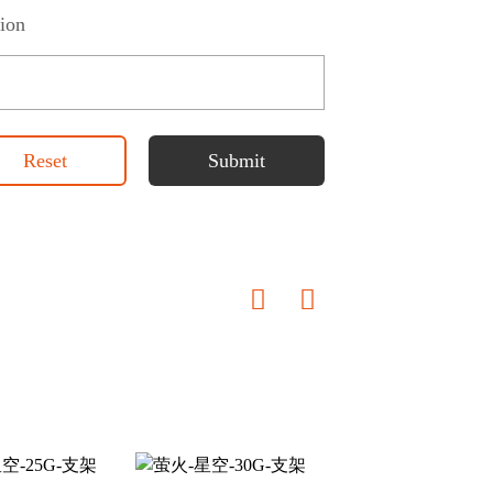
ion
Reset
Submit