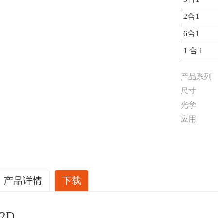
2合1
6合1
1 合 1
产品系列
尺寸
光学
应用
产品详情
下载
2D