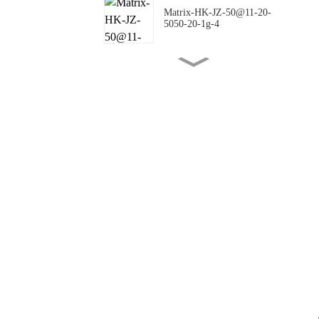
Matrix-HK-JZ-50@11-20-
5050-20-1g-4
Matrix-HK-JZ-50@16-18-
5050-00-1g-4
Matrix-HK-JZ-50@10-
144X42-5050-00-1g-4
Matrix-HK-JZ-50@09-
124X150-5050-#0-1g-4
Matrix-HK-JZ-50@12-
24X88-5050-#0-1g-4