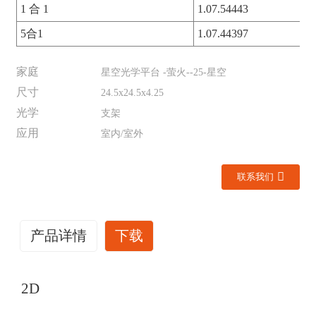
1 合 1
1.07.54443
5合1
1.07.44397
家庭
星空光学平台 -萤火--25-星空
尺寸
24.5x24.5x4.25
光学
支架
应用
室内/室外
联系我们
产品详情
下载
2D